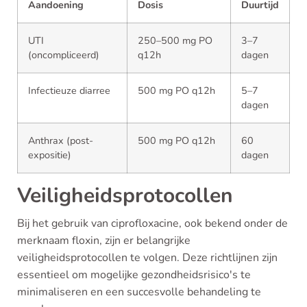
Aandoening
Dosis
Duurtijd
UTI
250–500 mg PO
3–7
(oncompliceerd)
q12h
dagen
Infectieuze diarree
500 mg PO q12h
5–7
dagen
Anthrax (post-
500 mg PO q12h
60
expositie)
dagen
Veiligheidsprotocollen
Bij het gebruik van ciprofloxacine, ook bekend onder de
merknaam floxin, zijn er belangrijke
veiligheidsprotocollen te volgen. Deze richtlijnen zijn
essentieel om mogelijke gezondheidsrisico's te
minimaliseren en een succesvolle behandeling te