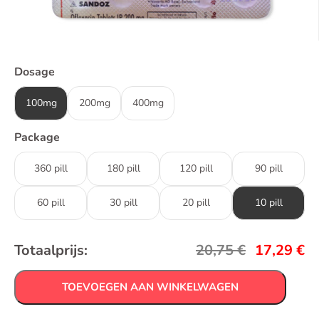
Dosage
100mg
200mg
400mg
Package
360 pill
180 pill
120 pill
90 pill
60 pill
30 pill
20 pill
10 pill
Totaalprijs:
20,75
€
17,29
€
TOEVOEGEN AAN WINKELWAGEN