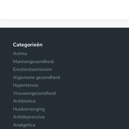
Categorieën
Astma
Mannengezondheid
Erectiestoornissen
Algemene gezondheid
Hypertensie
Vrouwengezondheid
Antibiotica
Huidverzorging
Antidepressiva
Analgetica