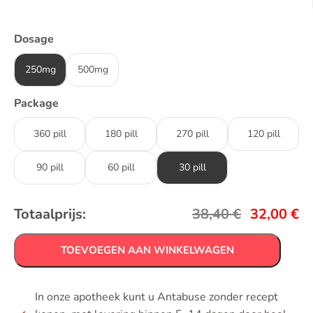
Dosage
250mg
500mg
Package
360 pill
180 pill
270 pill
120 pill
90 pill
60 pill
30 pill
Totaalprijs:
38,40
€
32,00
€
TOEVOEGEN AAN WINKELWAGEN
In onze apotheek kunt u Antabuse zonder recept