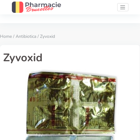
Home
/
Antibiotica
/ Zyvoxid
Zyvoxid