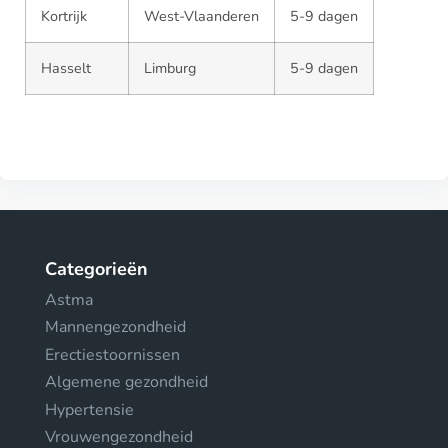
Kortrijk
West-Vlaanderen
5-9 dagen
Hasselt
Limburg
5-9 dagen
Categorieën
Astma
Mannengezondheid
Erectiestoornissen
Algemene gezondheid
Hypertensie
Vrouwengezondheid