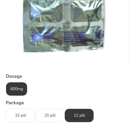
Dosage
600mg
Package
32 pill
20 pill
12 pill