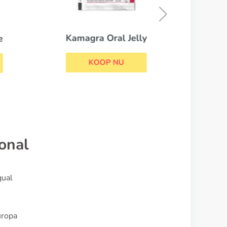
Kamagra Oral Jelly
e
KOOP NU
ional
gual
uropa