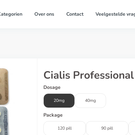
ategorien
Over ons
Contact
Veelgestelde vra
Cialis Professional
Dosage
20mg
40mg
Package
120 pill
90 pill