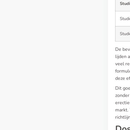
Stud
Studi
Studi
De bev
lijden 
veel r
formul
deze ef
Dit goe
zonder
erecti
markt. 
richtli
Dos