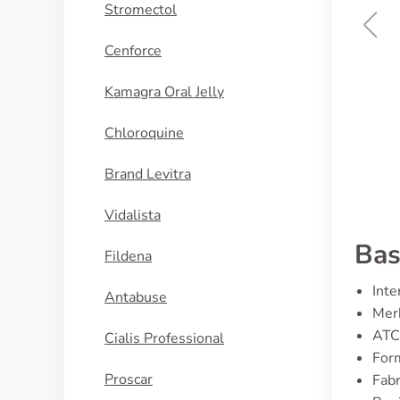
Stromectol
Cenforce
Viagra Professional
Kamagra Oral Jelly
KOOP NU
Chloroquine
Brand Levitra
Vidalista
Bas
Fildena
Inte
Antabuse
Merk
ATC
Cialis Professional
For
Proscar
Fabr