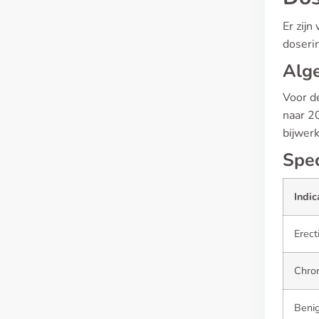
Er zijn
doseri
Alge
Voor d
naar 20
bijwer
Spec
Indic
Erect
Chron
Benig