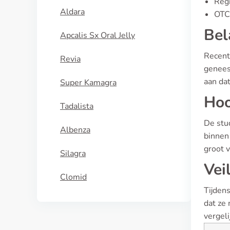
Regi
Aldara
OTC 
Bel
Apcalis Sx Oral Jelly
Recent 
Revia
genees
aan da
Super Kamagra
Hoo
Tadalista
De stu
Albenza
binnen
groot v
Silagra
Vei
Clomid
Tijden
dat ze
vergeli