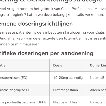
 veel vragen rondom het gebruik van Cialis Professional. Hoeve
ngsstrategieën? Laten we deze belangrijke details verkennen.
mene doseringsrichtlijnen
e meeste patiënten is de aanbevolen startdosering voor Cial
mg afhankelijk van de effectiviteit en tolerantie. Het is esse
kingen te minimaliseren.
ifieke doseringen per aandoening
atie
Dosis
Opmerkin
iestoornissen (ED)
10-20mg als nodig
Neem 15-20
ische dagelijkse ED
Niet toegestaan
Alleen bes
ne prostaathyperplasie (BPH)
Niet beschikbaar
Formulerin