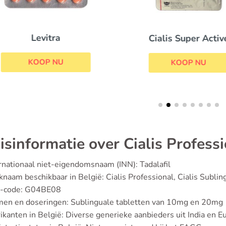
Levitra
Cialis Super Activ
KOOP NU
KOOP NU
isinformatie over Cialis Profess
rnationaal niet-eigendomsnaam (INN): Tadalafil
naam beschikbaar in België: Cialis Professional, Cialis Sublin
-code: G04BE08
men en doseringen: Sublinguale tabletten van 10mg en 20mg
ikanten in België: Diverse generieke aanbieders uit India en E