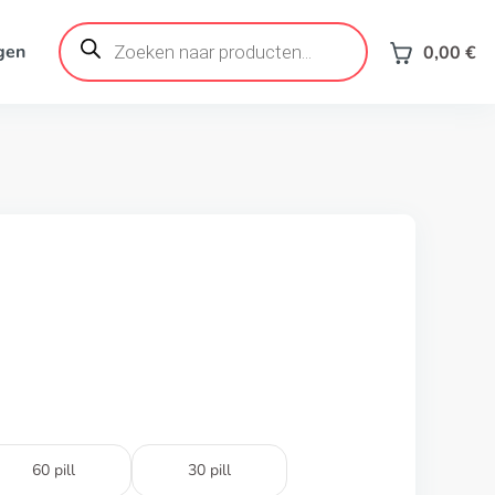
Products
search
gen
0,00
€
60 pill
30 pill