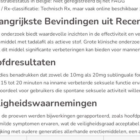
stratiestatus in België: Niet geregistreerd bij het FAGG
/ Rx-classificatie: Technisch Rx, maar vaak online beschikbaar
angrijkste Bevindingen uit Rece
onderzoek biedt waardevolle inzichten in de effectiviteit en ve
middel met tadalafil als actieve stof. Grote klinische onderz
t dit middel significante verbeteringen kan bieden voor manne
fdresultaten
dies benadrukken dat zowel de 10mg als 20mg sublinguale for
 15 tot 20 minuten na inname verbeterde seksuele functie erv
oordeel voor gebruikers die spontane seksuele activiteit wille
ligheidswaarnemingen
s de proeven werden bijwerkingen gerapporteerd, zoals hoofdpi
 milde symptomen ervaren, wat de veiligheidsgraad acceptabel m
jking met oudere generaties allerhande erectiemiddelen, een a