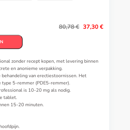
80,78
€
37,30
€
EN
sional zonder recept kopen, met levering binnen
crete en anonieme verpakking.
e behandeling van erectiestoornissen. Het
ase type 5-remmer (PDE5-remmer).
rofessional is 10-20 mg als nodig.
 tablet.
innen 15-20 minuten.
oofdpijn.