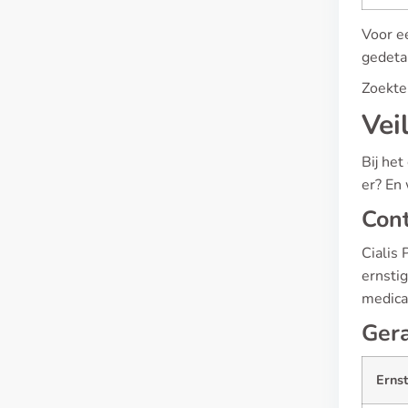
Voor e
gedetai
Zoekter
Vei
Bij het
er? En
Cont
Cialis 
ernsti
medica
Gera
Erns