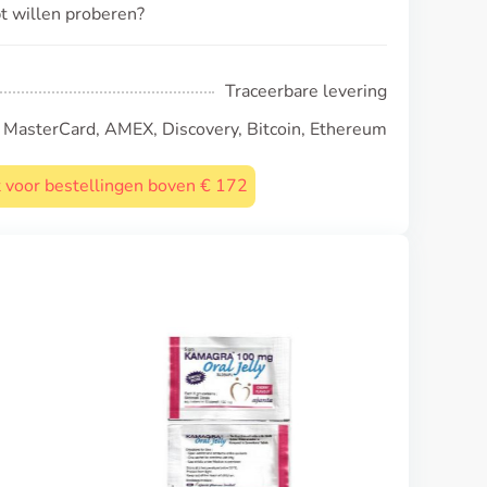
pt willen proberen?
Traceerbare levering
, MasterCard, AMEX, Discovery, Bitcoin, Ethereum
st voor bestellingen boven € 172