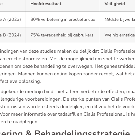
ie
Hoofdresultaat
Veiligheid
e A (2023)
80% verbetering in erectiefunctie
Mildste bijwerk
e B (2024)
75% tevredenheid bij gebruikers
Weinig ernstige
indingen van deze studies maken duidelijk dat Cialis Professi
aan erectiestoornissen. Met de mogelijkheid om snel te werken 
edenen om deze behandeling te overwegen. Het geneesmiddel 
eringen. Mannen kunnen online kopen zonder recept, wat het g
fectieve oplossing.
dgekeurde medicijn biedt niet alleen verbeterde effecten, maa
 langdurige voorbereidingen. De sterke punten van Cialis Prof
estoornissen worden steeds duidelijker, en dit zou het de voo
Voor meer informatie over tadalafil en Cialis Professional, is
jnen te raadplegen.
ering & Behandelingsstrategie