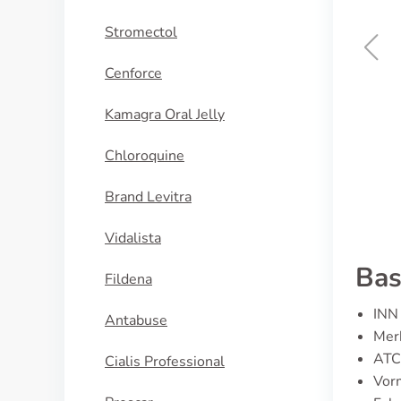
Stromectol
Cenforce
Cialis Super Active
Kamagra Oral Jelly
KOOP NU
Chloroquine
Brand Levitra
Vidalista
Bas
Fildena
INN 
Antabuse
Merk
ATC
Cialis Professional
Vor