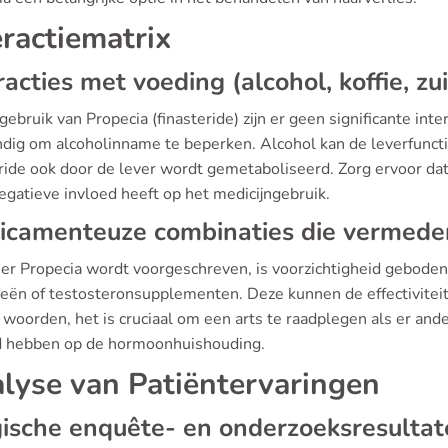
eractiematrix
racties met voeding (alcohol, koffie, zu
 gebruik van Propecia (finasteride) zijn er geen significante in
ndig om alcoholinname te beperken. Alcohol kan de leverfuncti
ride ook door de lever wordt gemetaboliseerd. Zorg ervoor dat e
egatieve invloed heeft op het medicijngebruik.
icamenteuze combinaties die vermed
r Propecia wordt voorgeschreven, is voorzichtigheid geboden 
ieën of testosteronsupplementen. Deze kunnen de effectiviteit 
woorden, het is cruciaal om een arts te raadplegen als er and
d hebben op de hormoonhuishouding.
lyse van Patiëntervaringen
ische enquête- en onderzoeksresulta