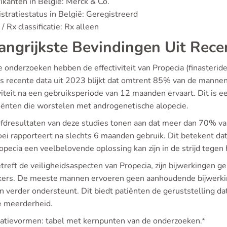
ikanten in België: Merck & Co.
stratiestatus in België: Geregistreerd
/ Rx classificatie: Rx alleen
angrijkste Bevindingen Uit Rece
 onderzoeken hebben de effectiviteit van Propecia (finasterid
s recente data uit 2023 blijkt dat omtrent 85% van de mannen
iviteit na een gebruiksperiode van 12 maanden ervaart. Dit is 
tiënten die worstelen met androgenetische alopecie.
fdresultaten van deze studies tonen aan dat meer dan 70% van
oei rapporteert na slechts 6 maanden gebruik. Dit betekent d
pecia een veelbelovende oplossing kan zijn in de strijd tegen 
treft de veiligheidsaspecten van Propecia, zijn bijwerkingen g
kers. De meeste mannen ervoeren geen aanhoudende bijwerking
n verder ondersteunt. Dit biedt patiënten de geruststelling dat 
e meerderheid.
catievormen: tabel met kernpunten van de onderzoeken.*