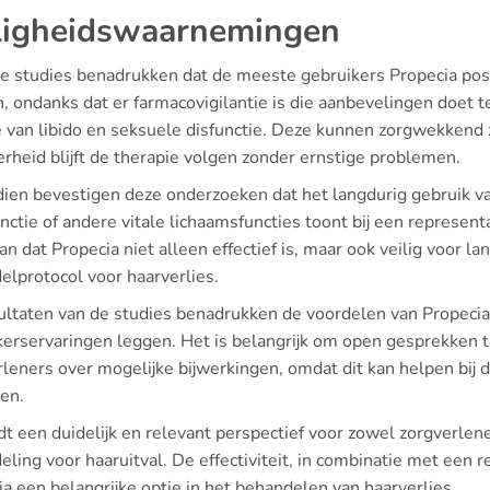
ligheidswaarnemingen
e studies benadrukken dat de meeste gebruikers Propecia positi
 ondanks dat er farmacovigilantie is die aanbevelingen doet t
 van libido en seksuele disfunctie. Deze kunnen zorgwekkend
rheid blijft de therapie volgen zonder ernstige problemen.
ien bevestigen deze onderzoeken dat het langdurig gebruik va
nctie of andere vitale lichaamsfuncties toont bij een represen
an dat Propecia niet alleen effectief is, maar ook veilig voor la
elprotocol voor haarverlies.
ultaten van de studies benadrukken de voordelen van Propecia 
kerservaringen leggen. Het is belangrijk om open gesprekken 
rleners over mogelijke bijwerkingen, omdat dit kan helpen bij 
ten.
dt een duidelijk en relevant perspectief voor zowel zorgverlen
ling voor haaruitval. De effectiviteit, in combinatie met een re
a een belangrijke optie in het behandelen van haarverlies.