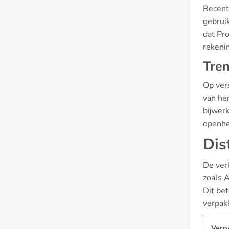
Recent
gebruik
dat Pro
rekenin
Tren
Op ver
van hen
bijwer
openhe
Dis
De ver
zoals 
Dit be
verpak
Verp