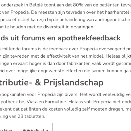
 onderzoek in België toont aan dat 80% van de patiënten tevr
 van Propecia. De meesten zijn tevreden over het haarherstel 
pecia effectief kan zijn bij de behandeling van androgenetische
g te houden met de diversiteit in ervaringen.
ds uit forums en apotheekfeedback
schillende forums is de feedback over Propecia overwegend pos
 zijn tevreden met de effectiviteit van het middel. Helaas blij
kingen ervaart hoger is dan door fabrikanten vaak wordt gecom
id over mogelijke ongewenste effecten die samen kunnen gaa
tributie- & Prijslandschap
koopkanalen voor Propecia zijn divers. Het wordt veelvuldig ve
Apotheek.be, Viata en Farmaline. Helaas valt Propecia niet on
tekent dat patiënten de kosten volledig zelf moeten dragen, me
king van 28 tabletten.
akking
Prijsindicatie