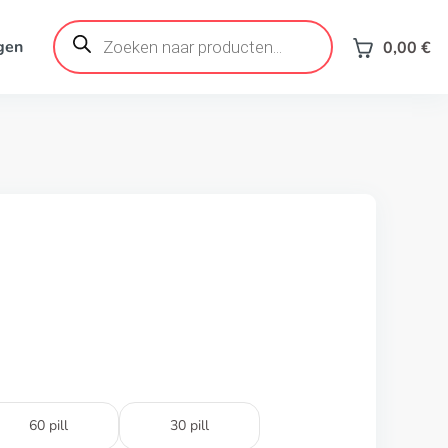
Products
search
gen
0,00
€
60 pill
30 pill