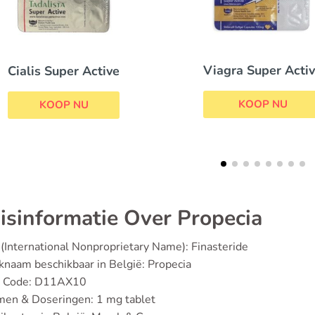
Viagra Super Active
Avodart
KOOP NU
KOOP NU
isinformatie Over Propecia
(International Nonproprietary Name): Finasteride
naam beschikbaar in België: Propecia
 Code: D11AX10
men & Doseringen: 1 mg tablet