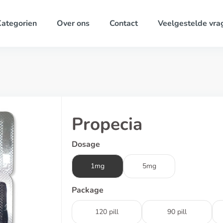
ategorien
Over ons
Contact
Veelgestelde vra
Propecia
Dosage
1mg
5mg
Package
120 pill
90 pill