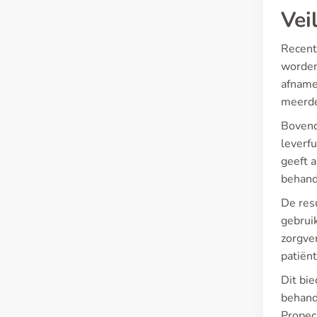
Vei
Recent
worden,
afname
meerde
Bovend
leverfu
geeft a
behand
De res
gebrui
zorgve
patiën
Dit bie
behande
Propeci