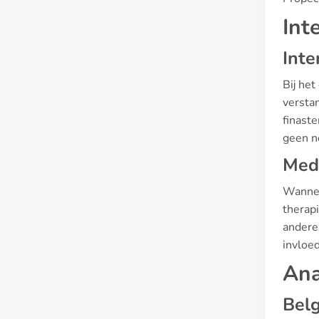
Int
Inte
Bij het
versta
finaste
geen n
Med
Wannee
therap
andere 
invloe
Ana
Belg