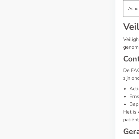
Acne
Vei
Veiligh
genom
Cont
De FAG
zijn on
Act
Erns
Bep
Het is 
patiënt
Gera