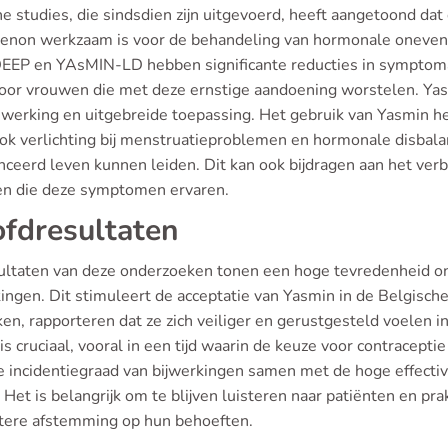
he studies, die sindsdien zijn uitgevoerd, heeft aangetoond dat
renon werkzaam is voor de behandeling van hormonale onevenw
DEEP en YAsMIN-LD hebben significante reducties in symptom
voor vrouwen die met deze ernstige aandoening worstelen. Yasm
 werking en uitgebreide toepassing. Het gebruik van Yasmin hee
ook verlichting bij menstruatieproblemen en hormonale disbal
nceerd leven kunnen leiden. Dit kan ook bijdragen aan het ver
n die deze symptomen ervaren.
fdresultaten
ultaten van deze onderzoeken tonen een hoge tevredenheid on
kingen. Dit stimuleert de acceptatie van Yasmin in de Belgis
en, rapporteren dat ze zich veiliger en gerustgesteld voelen i
is cruciaal, vooral in een tijd waarin de keuze voor contracept
e incidentiegraad van bijwerkingen samen met de hoge effectivi
 Het is belangrijk om te blijven luisteren naar patiënten en p
tere afstemming op hun behoeften.