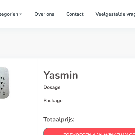
tegorien
Over ons
Contact
Veelgestelde vra
Yasmin
Dosage
Package
Totaalprijs: