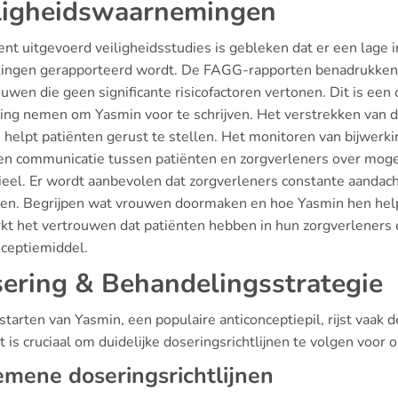
ligheidswaarnemingen
ent uitgevoerd veiligheidsstudies is gebleken dat er een lage
kingen gerapporteerd wordt. De FAGG-rapporten benadrukken 
uwen die geen significante risicofactoren vertonen. Dit is een 
ing nemen om Yasmin voor te schrijven. Het verstrekken van du
helpt patiënten gerust te stellen. Het monitoren van bijwerkin
en communicatie tussen patiënten en zorgverleners over mogel
ieel. Er wordt aanbevolen dat zorgverleners constante aandach
en. Begrijpen wat vrouwen doormaken en hoe Yasmin hen helpt, 
kt het vertrouwen dat patiënten hebben in hun zorgverleners en
nceptiemiddel.
ering & Behandelingsstrategie
 starten van Yasmin, een populaire anticonceptiepil, rijst vaak 
t is cruciaal om duidelijke doseringsrichtlijnen te volgen voor o
mene doseringsrichtlijnen