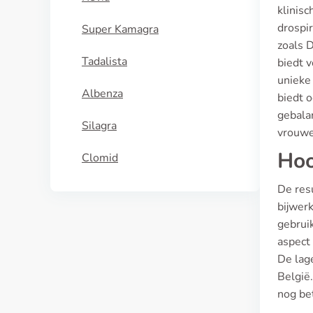
klinisc
drospi
Super Kamagra
zoals 
Tadalista
biedt 
unieke
Albenza
biedt 
gebala
Silagra
vrouwe
Hoo
Clomid
De res
bijwer
gebruik
aspect 
De lag
België.
nog be