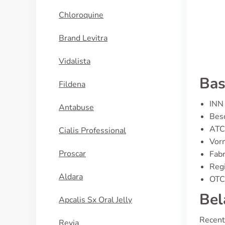
KOOP NU
Chloroquine
Brand Levitra
Vidalista
Bas
Fildena
INN 
Antabuse
Bes
ATC
Cialis Professional
Vor
Proscar
Fabr
Regi
Aldara
OTC 
Bel
Apcalis Sx Oral Jelly
Recent 
Revia