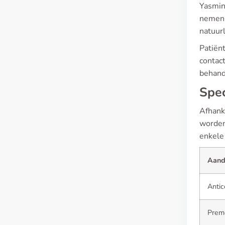
Yasmin 
nemen v
natuurl
Patiën
contact
behand
Spec
Afhank
worden
enkele
Aand
Antic
Prem