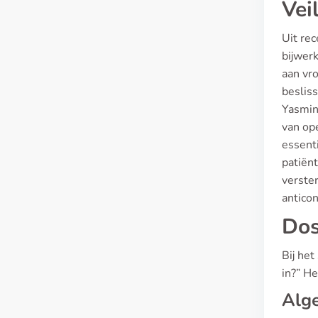
Vei
Uit rec
bijwer
aan vro
besliss
Yasmin 
van op
essent
patiënt
verster
antico
Dos
Bij het
in?” He
Alge