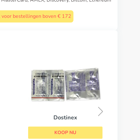
, MasterCard, AMEX, Discovery, Bitcoin, Ethereum
st voor bestellingen boven € 172
Female Viagra
KOOP NU