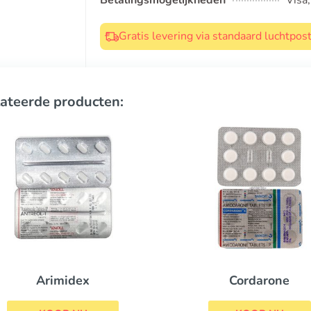
Betalingsmogelijkheden
Visa
Gratis levering via standaard luchtpo
ateerde producten:
Dostinex
Cordarone
KOOP NU