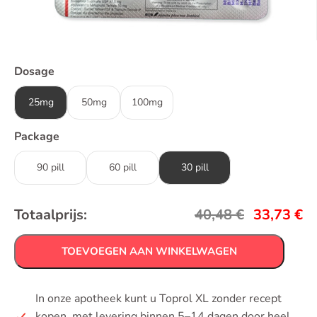
Dosage
25mg
50mg
100mg
Package
90 pill
60 pill
30 pill
Totaalprijs:
40,48
€
33,73
€
TOEVOEGEN AAN WINKELWAGEN
In onze apotheek kunt u Toprol XL zonder recept
kopen, met levering binnen 5–14 dagen door heel