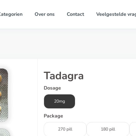
ategorien
Over ons
Contact
Veelgestelde vra
Tadagra
Dosage
20mg
Package
270 pill
180 pill