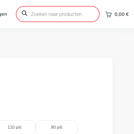
Products
search
gen
0,00
€
120 pill
90 pill