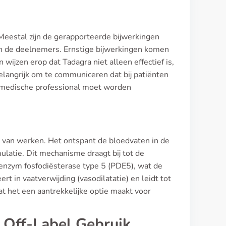
 Meestal zijn de gerapporteerde bijwerkingen
an de deelnemers. Ernstige bijwerkingen komen
ijzen erop dat Tadagra niet alleen effectief is,
belangrijk om te communiceren dat bij patiënten
 medische professional moet worden
er van werken. Het ontspant de bloedvaten in de
ulatie. Dit mechanisme draagt bij tot de
 enzym fosfodiësterase type 5 (PDE5), wat de
 in vaatverwijding (vasodilatatie) en leidt tot
at het een aantrekkelijke optie maakt voor
 Off-Label Gebruik