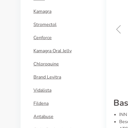
Kamagra
Stromectol
Cenforce
Tadalis Sx
Kamagra Oral Jelly
KOOP NU
Chloroquine
Brand Levitra
Vidalista
Bas
Fildena
INN 
Antabuse
Besc