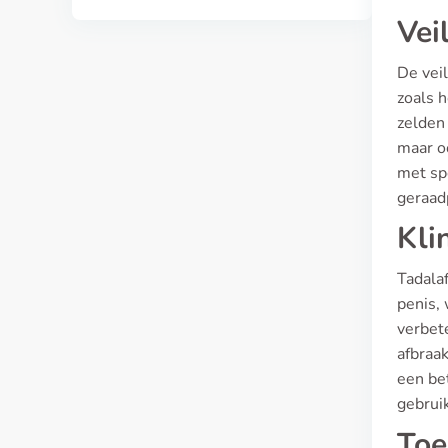
Vei
De veil
zoals 
zelden 
maar oo
met sp
geraad
Kli
Tadalaf
penis, 
verbet
afbraa
een bet
gebrui
Toe