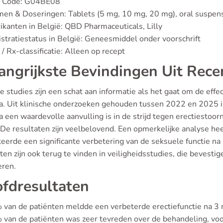
 Code: G04BE08
en & Doseringen: Tablets (5 mg, 10 mg, 20 mg), oral suspen
ikanten in België: QBD Pharmaceuticals, Lilly
stratiestatus in België: Geneesmiddel onder voorschrift
/ Rx-classificatie: Alleen op recept
angrijkste Bevindingen Uit Rece
 studies zijn een schat aan informatie als het gaat om de effect
a. Uit klinische onderzoeken gehouden tussen 2022 en 2025 in
 een waardevolle aanvulling is in de strijd tegen erectiestoo
 De resultaten zijn veelbelovend. Een opmerkelijke analyse he
eerde een significante verbetering van de seksuele functie na
ten zijn ook terug te vinden in veiligheidsstudies, die bevesti
eren.
fdresultaten
van de patiënten meldde een verbeterde erectiefunctie na 3
van de patiënten was zeer tevreden over de behandeling, voo