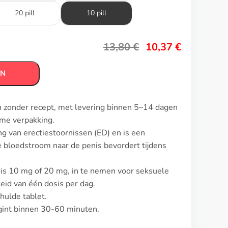
20 pill
10 pill
13,80
€
10,37
€
EN
n zonder recept, met levering binnen 5–14 dagen
eme verpakking.
g van erectiestoornissen (ED) en is een
de bloedstroom naar de penis bevordert tijdens
 is 10 mg of 20 mg, in te nemen voor seksuele
eid van één dosis per dag.
hulde tablet.
int binnen 30-60 minuten.