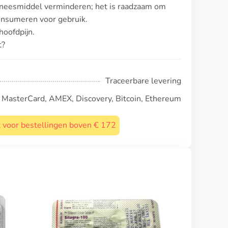
 geneesmiddel verminderen; het is raadzaam om
consumeren voor gebruik.
oofdpijn.
t?
Traceerbare levering
, MasterCard, AMEX, Discovery, Bitcoin, Ethereum
st voor bestellingen boven € 172