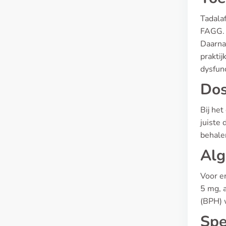
Tadala
FAGG. 
Daarnaa
praktij
dysfunc
Dos
Bij het
juiste 
behale
Alg
Voor er
5 mg, a
(BPH) 
Spe