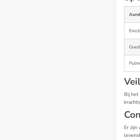
Aand
Erect
Goeda
Pulmo
Vei
Bij het
krachti
Con
Er zijn
levens