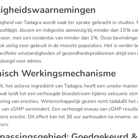
ligheidswaarnemingen
igheid van Tadagra wordt vaak ter sprake gebracht in studies.
hoofdpijn, blozen en indigestie aanwezig bij minder dan 15% v
voor, met een incidentie van minder dan 1%. Deze bevindingen w
k veilig voor gebruik in de meeste populaties. Het is verder 
ecifieke omstandigheden of gezondheidsproblemen altijd een
pleegd voor advies.
nisch Werkingsmechanisme
il, het actieve ingrediënt van Tadagra, heeft een unieke mani
wat leidt tot een verhoogde bloedstroom tijdens seksuele stim
ering van erecties. Wetenschappelijk gezien remt tadalafil het
k van cGMP vermindert. Een verhoogd niveau van cGMP resulteert
ere erectie. Dit effect kan tot 36 uur aanhouden na inname, w
kers.
passingsgebied: Goedgekeurd &