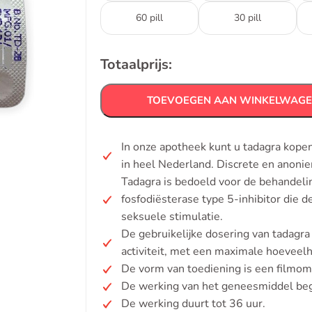
60 pill
30 pill
Totaalprijs:
TOEVOEGEN AAN WINKELWAG
In onze apotheek kunt u tadagra kope
in heel Nederland. Discrete en anoni
Tadagra is bedoeld voor de behandelin
fosfodiësterase type 5-inhibitor die 
seksuele stimulatie.
De gebruikelijke dosering van tadagra
activiteit, met een maximale hoeveelh
De vorm van toediening is een filmom
De werking van het geneesmiddel beg
De werking duurt tot 36 uur.