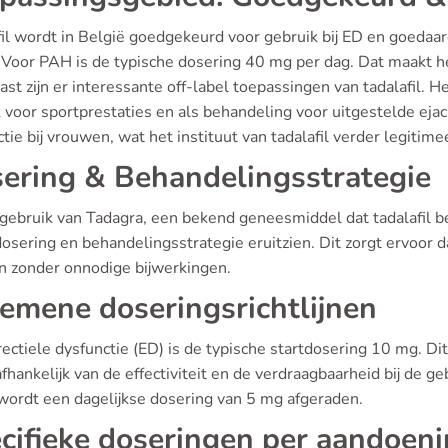
fil wordt in België goedgekeurd voor gebruik bij ED en goedaa
Voor PAH is de typische dosering 40 mg per dag. Dat maakt he
st zijn er interessante off-label toepassingen van tadalafil. 
k voor sportprestaties en als behandeling voor uitgestelde ejac
tie bij vrouwen, wat het instituut van tadalafil verder legiti
ering & Behandelingsstrategie
 gebruik van Tadagra, een bekend geneesmiddel dat tadalafil be
dosering en behandelingsstrategie eruitzien. Dit zorgt ervoor 
n zonder onnodige bijwerkingen.
emene doseringsrichtlijnen
ectiele dysfunctie (ED) is de typische startdosering 10 mg. D
fhankelijk van de effectiviteit en de verdraagbaarheid bij de 
wordt een dagelijkse dosering van 5 mg afgeraden.
cifieke doseringen per aandoen