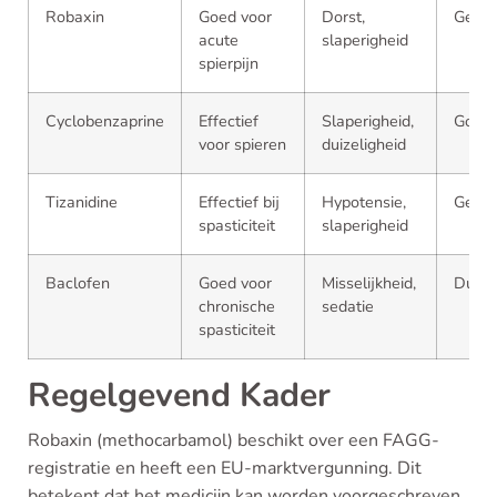
Robaxin
Goed voor
Dorst,
Gemid
acute
slaperigheid
spierpijn
Cyclobenzaprine
Effectief
Slaperigheid,
Goed
voor spieren
duizeligheid
Tizanidine
Effectief bij
Hypotensie,
Gemid
spasticiteit
slaperigheid
Baclofen
Goed voor
Misselijkheid,
Duurd
chronische
sedatie
spasticiteit
Regelgevend Kader
Robaxin (methocarbamol) beschikt over een FAGG-
registratie en heeft een EU-marktvergunning. Dit
betekent dat het medicijn kan worden voorgeschreven