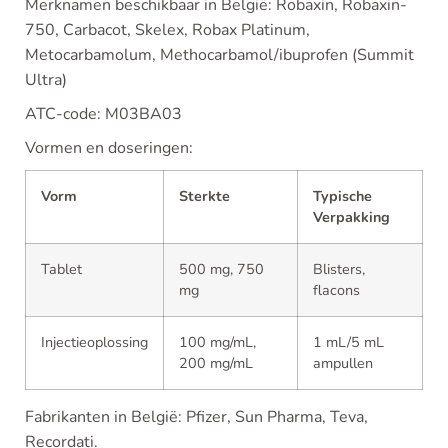
Merknamen beschikbaar in België: Robaxin, Robaxin-
750, Carbacot, Skelex, Robax Platinum,
Metocarbamolum, Methocarbamol/ibuprofen (Summit
Ultra)
ATC-code: M03BA03
Vormen en doseringen:
Vorm
Sterkte
Typische
Verpakking
Tablet
500 mg, 750
Blisters,
mg
flacons
Injectieoplossing
100 mg/mL,
1 mL/5 mL
200 mg/mL
ampullen
Fabrikanten in België: Pfizer, Sun Pharma, Teva,
Recordati.