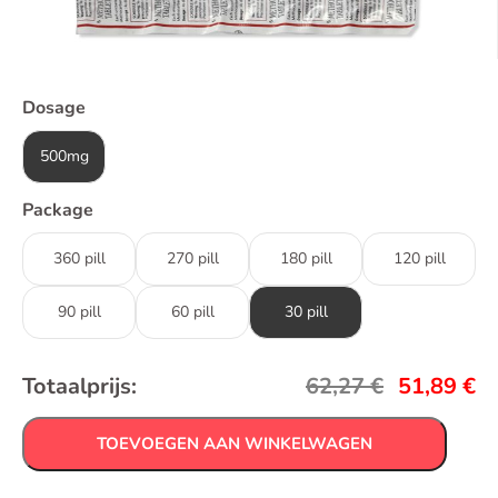
Dosage
500mg
Package
360 pill
270 pill
180 pill
120 pill
90 pill
60 pill
30 pill
Totaalprijs:
62,27
€
51,89
€
TOEVOEGEN AAN WINKELWAGEN