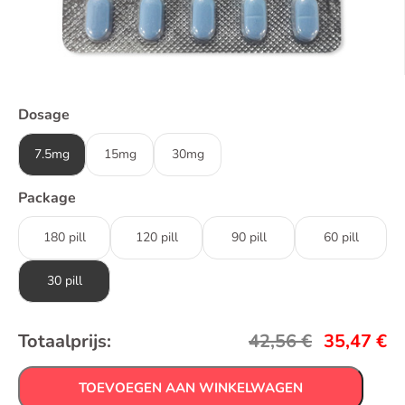
Dosage
7.5mg
15mg
30mg
Package
180 pill
120 pill
90 pill
60 pill
30 pill
Totaalprijs:
42,56
€
35,47
€
TOEVOEGEN AAN WINKELWAGEN