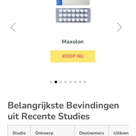
Maxolon
KOOP NU
Belangrijkste Bevindingen
uit Recente Studies
Studie
Ontwerp
Deelnemers
Uitkomstm