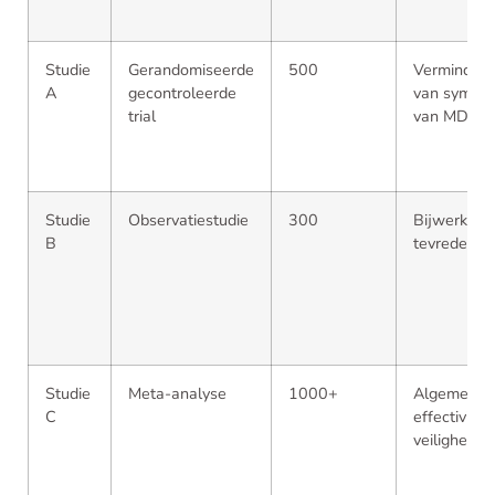
Studie
Gerandomiseerde
500
Verminderi
A
gecontroleerde
van sympt
trial
van MDD
Studie
Observatiestudie
300
Bijwerking
B
tevredenhe
Studie
Meta-analyse
1000+
Algemene
C
effectivitei
veiligheid