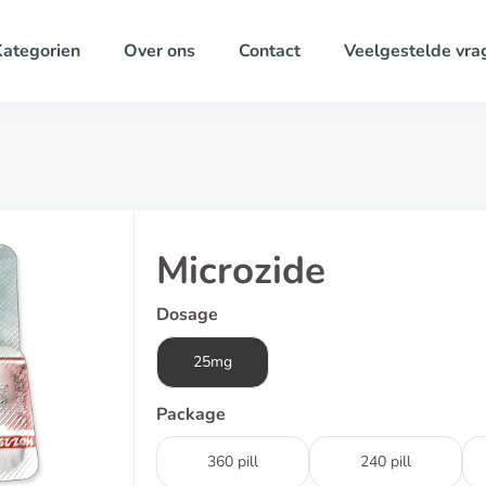
ategorien
Over ons
Contact
Veelgestelde vra
Microzide
Dosage
25mg
Package
360 pill
240 pill