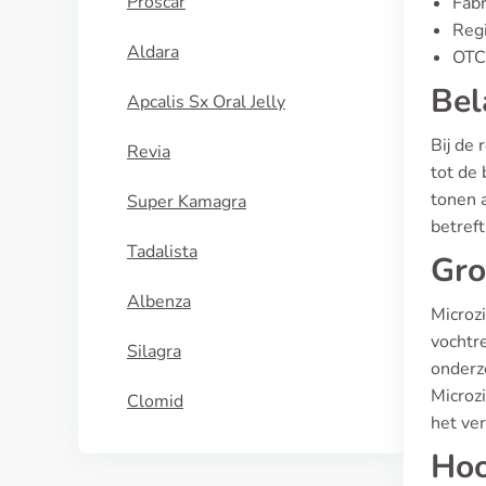
Proscar
Fabr
Regi
Aldara
OTC 
Bel
Apcalis Sx Oral Jelly
Bij de 
Revia
tot de
tonen a
Super Kamagra
betreft
Tadalista
Gro
Albenza
Microz
vochtre
Silagra
onderz
Microzi
Clomid
het ve
Hoo