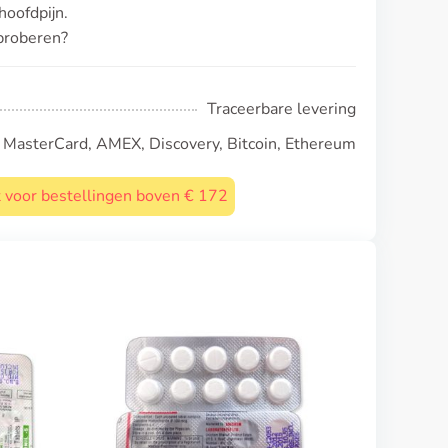
oofdpijn.
 proberen?
Traceerbare levering
, MasterCard, AMEX, Discovery, Bitcoin, Ethereum
st voor bestellingen boven € 172