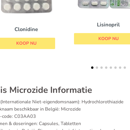
Lisinopril
Catapressan
KOOP NU
KOOP NU
is Microzide Informatie
(Internationale Niet-eigendomsnaam): Hydrochlorothiazide
naam beschikbaar in België: Microzide
-code: C03AA03
en & doseringen: Capsules, Tabletten