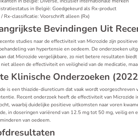
ikanten in België: Diverse, inclusief internationale merken
stratiestatus in België: Goedgekeurd als Rx-product
/ Rx-classificatie: Voorschrift alleen (Rx)
angrijkste Bevindingen Uit Rece
recente studies naar de effectiviteit van Microzide zijn posit
 behandeling van hypertensie en oedeem. De onderzoeken uit
an dat Microzide vergelijkbare, zo niet betere resultaten biedt 
 niet alleen de effectiviteit en veiligheid van de medicatie, m
te Klinische Onderzoeken (2022
ide is een thiazide-diureticum dat vaak wordt voorgeschreven
tentie. Recent onderzoek heeft de effectiviteit van Microzide i
ocht, waarbij duidelijke positieve uitkomsten naar voren kw
de, in doseringen variërend van 12.5 mg tot 50 mg, veilig en e
rminderen van oedeem.
fdresultaten