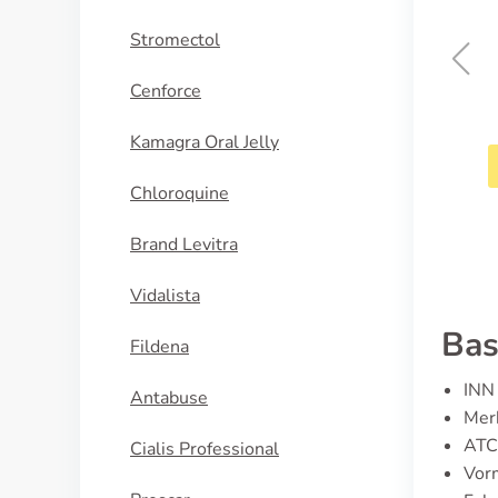
Stromectol
Cenforce
Clonidine
Kamagra Oral Jelly
KOOP NU
Chloroquine
Brand Levitra
Vidalista
Bas
Fildena
INN 
Antabuse
Merk
ATC
Cialis Professional
Vorm