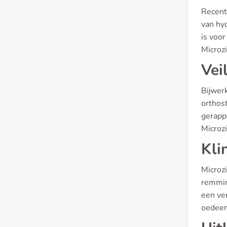
Recente
van hyd
is voor
Microzi
Vei
Bijwer
orthos
gerapp
Microzi
Kli
Microz
remming
een ve
oedee