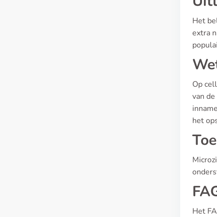
Uit
Het be
extra 
populai
Wet
Op cell
van de
inname
het op
Toe
Microz
onderst
FAG
Het FA