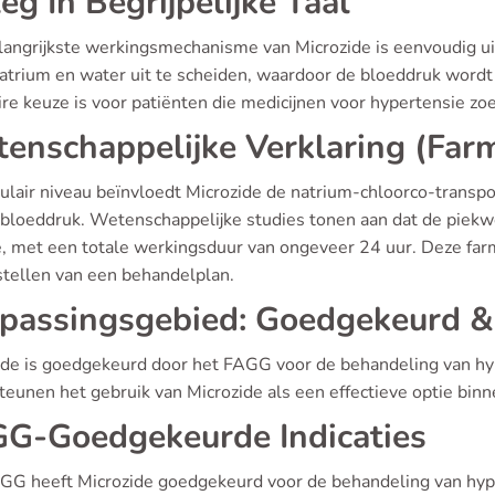
leg In Begrijpelijke Taal
langrijkste werkingsmechanisme van Microzide is eenvoudig uit
natrium en water uit te scheiden, waardoor de bloeddruk wordt
re keuze is voor patiënten die medicijnen voor hypertensie zo
enschappelijke Verklaring (Far
ulair niveau beïnvloedt Microzide de natrium-chloorco-transpor
 bloeddruk. Wetenschappelijke studies tonen aan dat de piekwe
, met een totale werkingsduur van ongeveer 24 uur. Deze farm
stellen van een behandelplan.
passingsgebied: Goedgekeurd &
ide is goedgekeurd door het FAGG voor de behandeling van hy
eunen het gebruik van Microzide als een effectieve optie binne
G-Goedgekeurde Indicaties
GG heeft Microzide goedgekeurd voor de behandeling van hyp