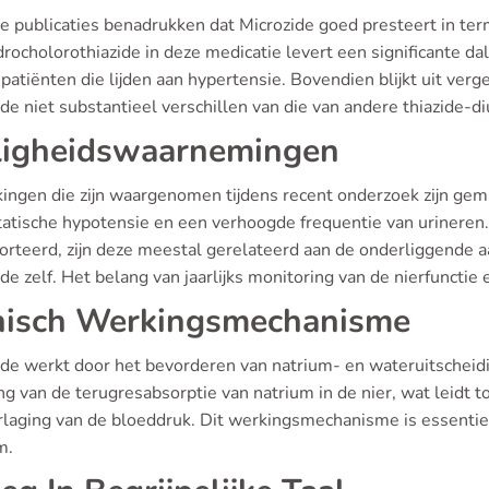
 publicaties benadrukken dat Microzide goed presteert in term
rocholorothiazide in deze medicatie levert een significante da
 patiënten die lijden aan hypertensie. Bovendien blijkt uit ver
de niet substantieel verschillen van die van andere thiazide-di
ligheidswaarnemingen
kingen die zijn waargenomen tijdens recent onderzoek zijn ge
tatische hypotensie en een verhoogde frequentie van urineren
orteerd, zijn deze meestal gerelateerd aan de onderliggende 
de zelf. Het belang van jaarlijks monitoring van de nierfunctie e
nisch Werkingsmechanisme
ide werkt door het bevorderen van natrium- en wateruitscheidi
 van de terugresabsorptie van natrium in de nier, wat leidt t
rlaging van de bloeddruk. Dit werkingsmechanisme is essentiee
m.