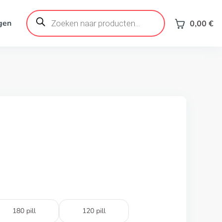
Products
search
gen
0,00
€
180 pill
120 pill