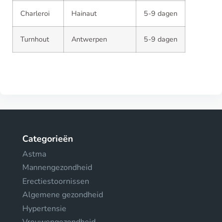
Charleroi
Hainaut
5-9 dagen
Turnhout
Antwerpen
5-9 dagen
Categorieën
Astma
Mannengezondheid
Erectiestoornissen
Algemene gezondheid
Hypertensie