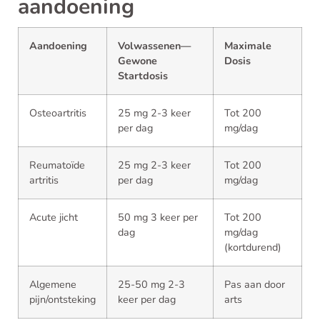
aandoening
Aandoening
Volwassenen—
Maximale
Gewone
Dosis
Startdosis
Osteoartritis
25 mg 2-3 keer
Tot 200
per dag
mg/dag
Reumatoïde
25 mg 2-3 keer
Tot 200
artritis
per dag
mg/dag
Acute jicht
50 mg 3 keer per
Tot 200
dag
mg/dag
(kortdurend)
Algemene
25-50 mg 2-3
Pas aan door
pijn/ontsteking
keer per dag
arts