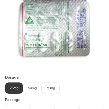
Dosage
25mg
50mg
75mg
Package