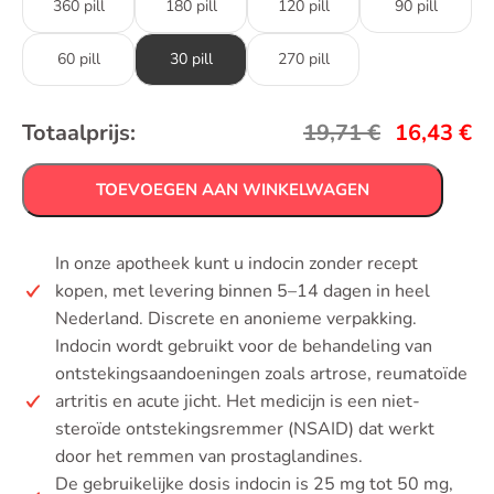
360 pill
180 pill
120 pill
90 pill
60 pill
30 pill
270 pill
Totaalprijs:
19,71
€
16,43
€
TOEVOEGEN AAN WINKELWAGEN
In onze apotheek kunt u indocin zonder recept
kopen, met levering binnen 5–14 dagen in heel
Nederland. Discrete en anonieme verpakking.
Indocin wordt gebruikt voor de behandeling van
ontstekingsaandoeningen zoals artrose, reumatoïde
artritis en acute jicht. Het medicijn is een niet-
steroïde ontstekingsremmer (NSAID) dat werkt
door het remmen van prostaglandines.
De gebruikelijke dosis indocin is 25 mg tot 50 mg,