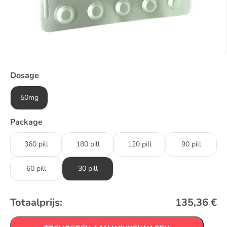
Dosage
50mg
Package
360 pill
180 pill
120 pill
90 pill
60 pill
30 pill
Totaalprijs:
135,36
€