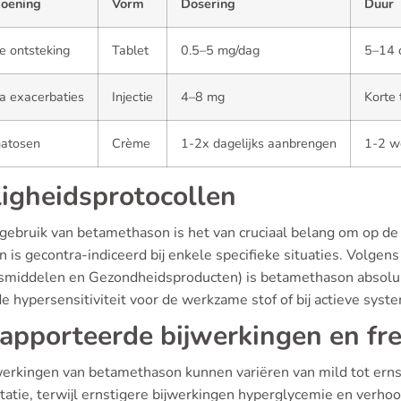
oening
Vorm
Dosering
Duur
e ontsteking
Tablet
0.5–5 mg/dag
5–14 
a exacerbaties
Injectie
4–8 mg
Korte 
atosen
Crème
1-2x dagelijks aanbrengen
1-2 w
ligheidsprotocollen
 gebruik van betamethason is het van cruciaal belang om op de 
n is gecontra-indiceerd bij enkele specifieke situaties. Volg
middelen en Gezondheidsproducten) is betamethason absoluut
e hypersensitiviteit voor de werkzame stof of bij actieve syst
apporteerde bijwerkingen en fr
werkingen van betamethason kunnen variëren van mild tot erns
itatie, terwijl ernstigere bijwerkingen hyperglycemie en verho