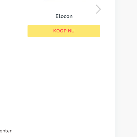
KOOP NU
centen