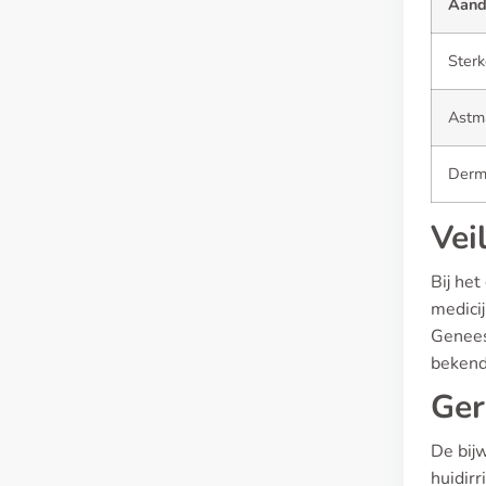
Aand
Sterk
Astm
Derm
Vei
Bij het
medicij
Genees
bekend
Ger
De bij
huidirr