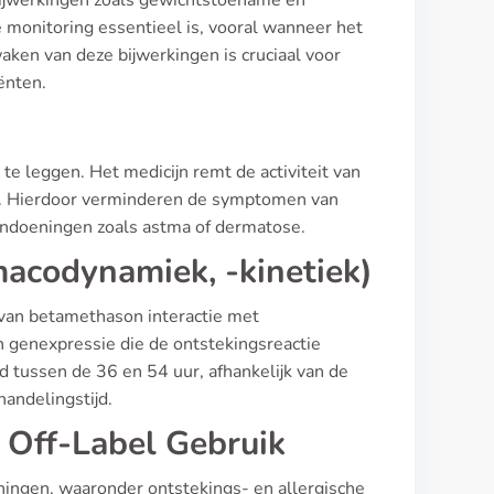
ijwerkingen zoals gewichtstoename en
 monitoring essentieel is, vooral wanneer het
ken van deze bijwerkingen is cruciaal voor
ënten.
e leggen. Het medicijn remt de activiteit van
en. Hierdoor verminderen de symptomen van
aandoeningen zoals astma of dermatose.
macodynamiek, -kinetiek)
van betamethason interactie met
in genexpressie die de ontstekingsreactie
d tussen de 36 en 54 uur, afhankelijk van de
andelingstijd.
 Off-Label Gebruik
ingen, waaronder ontstekings- en allergische