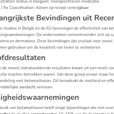
stration Status in Belgium: Voorgeschreven medicatie
/ Rx Classification: Alleen op recept verkrijgbaar
angrijkste Bevindingen uit Rece
e studies in België en de EU bevestigen de effectiviteit van b
kingsaandoeningen. De onderzoeken concentreerden zich op s
astma en dermatose. Deze bevindingen zijn cruciaal voor zowel 
jnen gebruiken om de kwaliteit van leven te verbeteren.
fdresultaten
n de meest indrukwekkende resultaten kwam uit een multi-cen
ische reacties betrokken waren. Van deze groep ervoer maar lie
andeling met betamethason. Dit benadrukt de snelheid en effec
iddellijke aandacht vereisen.
ligheidswaarnemingen
bruik van betamethason heeft enige bijwerkingen die niet ove