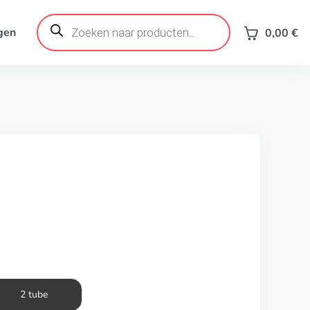
Products
search
gen
0,00
€
2 tube