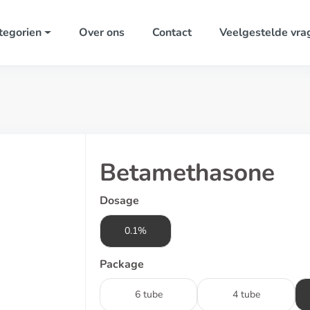
tegorien
Over ons
Contact
Veelgestelde vra
Betamethasone
Dosage
0.1%
Package
6 tube
4 tube