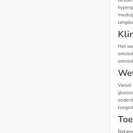
desbet
hyperg
medici
langdur
Kli
Het we
ontste
ontste
Wet
Vanuit
glucoco
onderdr
toeged
Toe
Betame