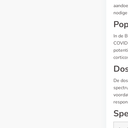
aandoe
nodige 
Pop
In de 
COVID-
potenti
cortico
Dos
De dos
spectr
voorda
respon
Spe