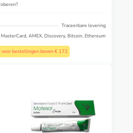
roberen?
Traceerbare levering
, MasterCard, AMEX, Discovery, Bitcoin, Ethereum
st voor bestellingen boven € 172
Podowart