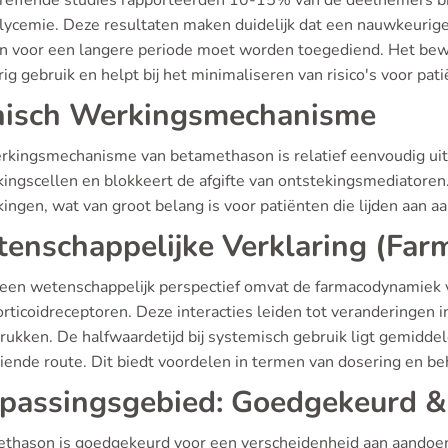
reffende studies rapporteerden 10-15% van de deelnemers b
lycemie. Deze resultaten maken duidelijk dat een nauwkeurige
jn voor een langere periode moet worden toegediend. Het bewa
ig gebruik en helpt bij het minimaliseren van risico's voor pati
nisch Werkingsmechanisme
rkingsmechanisme van betamethason is relatief eenvoudig uit t
kingscellen en blokkeert de afgifte van ontstekingsmediator
kingen, wat van groot belang is voor patiënten die lijden aan 
enschappelijke Verklaring (Far
 een wetenschappelijk perspectief omvat de farmacodynamiek 
rticoidreceptoren. Deze interacties leiden tot veranderingen 
ukken. De halfwaardetijd bij systemisch gebruik ligt gemiddel
iende route. Dit biedt voordelen in termen van dosering en beh
passingsgebied: Goedgekeurd &
thason is goedgekeurd voor een verscheidenheid aan aandoen