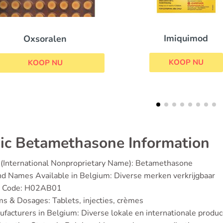
Elocon
Imiquimod
KOOP NU
KOOP NU
ic Betamethasone Information
(International Nonproprietary Name): Betamethasone
d Names Available in Belgium: Diverse merken verkrijgbaar
 Code: H02AB01
s & Dosages: Tablets, injecties, crèmes
facturers in Belgium: Diverse lokale en internationale produ