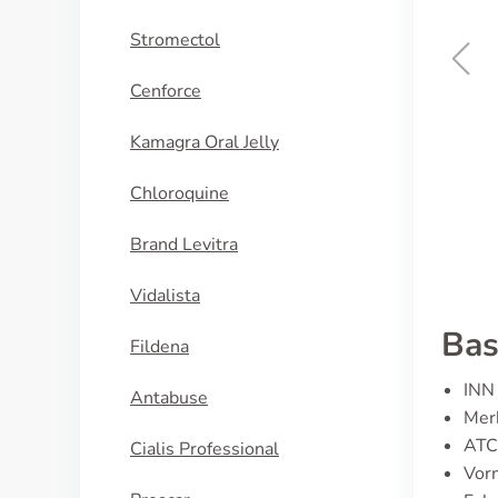
Stromectol
Cenforce
Hydroxyzine
Kamagra Oral Jelly
KOOP NU
Chloroquine
Brand Levitra
Vidalista
Bas
Fildena
INN 
Antabuse
Merk
ATC
Cialis Professional
Vorm