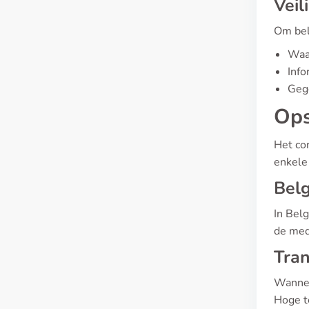
Veil
Om bela
Waa
Info
Gege
Ops
Het cor
enkele 
Belg
In Bel
de med
Tran
Wanneer
Hoge t