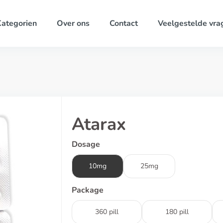
ategorien
Over ons
Contact
Veelgestelde vra
Atarax
Dosage
10mg
25mg
Package
360 pill
180 pill