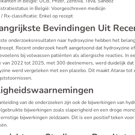
ikanten in België: UCB, Pfizer, Zentiva, Teva, Sandoz
stratiestatus in België: Voorgeschreven medicijn
/ Rx-classificatie: Enkel op recept
angrijkste Bevindingen Uit Rece
tste onderzoeksresultaten naar hydroxyzine hebben het belang 
reept. Recent onderzoek heeft aangetoond dat hydroxyzine effe
voelens bij volwassen patiënten als allergische reacties. In ee
e van 2022 tot 2025, met 300 deelnemers, werd duidelijk dat
yzine werd vergeleken met een placebo. Dit maakt Atarax tot e
gststoornissen.
ligheidswaarnemingen
anleiding van de onderzoeken zijn ook de bijwerkingen van hydr
elgebruikte bijwerkingen zoals slaperigheid en een droge mo
ernstige bijwerkingen zeldzaam. Dit is een positief teken voor 
eën.