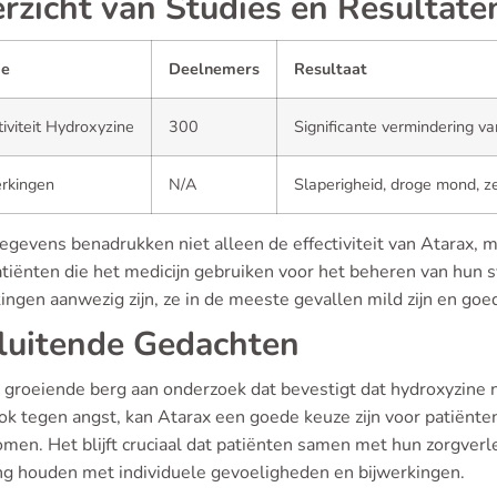
rzicht van Studies en Resultate
ie
Deelnemers
Resultaat
tiviteit Hydroxyzine
300
Significante vermindering v
rkingen
N/A
Slaperigheid, droge mond, z
gevens benadrukken niet alleen de effectiviteit van Atarax, maa
atiënten die het medicijn gebruiken voor het beheren van hun 
ingen aanwezig zijn, ze in de meeste gevallen mild zijn en goe
luitende Gedachten
groeiende berg aan onderzoek dat bevestigt dat hydroxyzine nie
k tegen angst, kan Atarax een goede keuze zijn voor patiënten 
men. Het blijft cruciaal dat patiënten samen met hun zorgver
ng houden met individuele gevoeligheden en bijwerkingen.