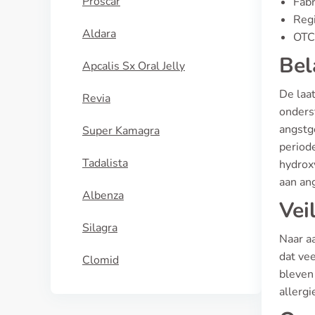
Proscar
Fabr
Regi
Aldara
OTC 
Bel
Apcalis Sx Oral Jelly
De laa
Revia
onderst
angstge
Super Kamagra
period
Tadalista
hydrox
aan an
Albenza
Vei
Silagra
Naar a
dat ve
Clomid
bleven 
allergi