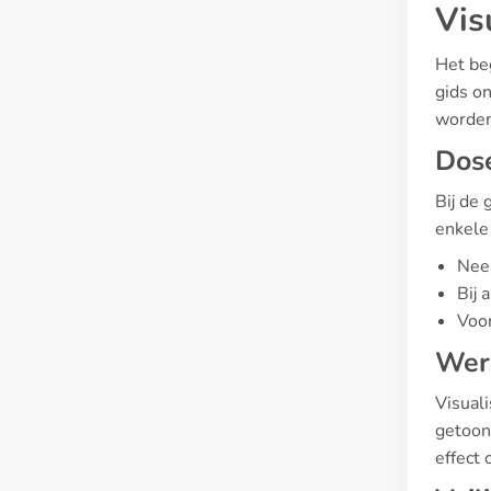
Vis
Het be
gids o
worden
Dos
Bij de 
enkele
Neem
Bij 
Voor
Wer
Visual
getoon
effect 