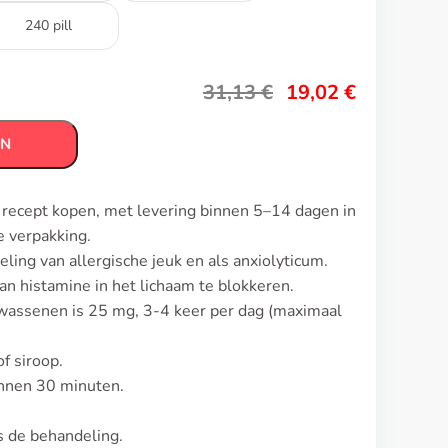
240 pill
31,13
€
19,02
€
EN
r recept kopen, met levering binnen 5–14 dagen in
 verpakking.
ling van allergische jeuk en als anxiolyticum.
van histamine in het lichaam te blokkeren.
olwassenen is 25 mg, 3-4 keer per dag (maximaal
f siroop.
innen 30 minuten.
ns de behandeling.