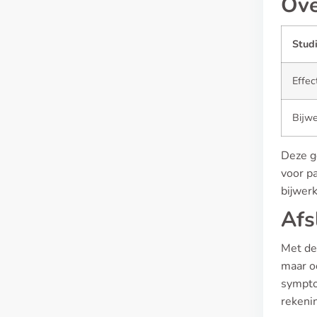
Ove
Stud
Effec
Bijwe
Deze ge
voor p
bijwerk
Afs
Met de 
maar oo
sympto
rekeni