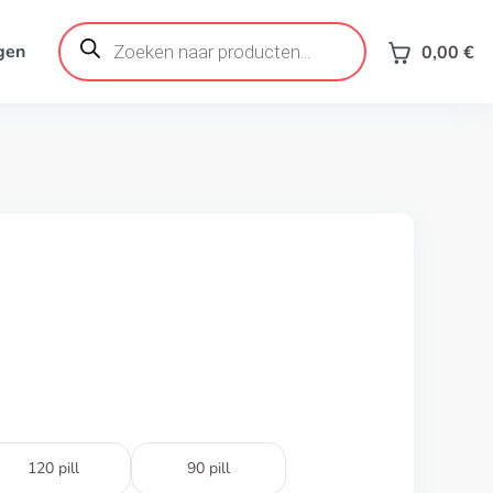
Products
search
gen
0,00
€
120 pill
90 pill