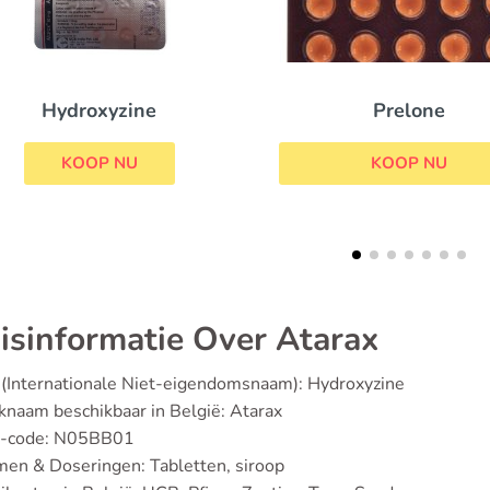
Prelone
Phenergan
KOOP NU
KOOP NU
isinformatie Over Atarax
(Internationale Niet-eigendomsnaam): Hydroxyzine
naam beschikbaar in België: Atarax
-code: N05BB01
en & Doseringen: Tabletten, siroop