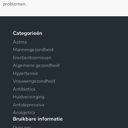
problemen.
Categorieën
Astma
Mannengezondheid
Erectiestoornissen
Algemene gezondheid
Hypertensie
Vrouwengezondheid
Antibiotica
Huidverzorging
Antidepressiva
Analgetica
Bruikbare informatie
Over ons