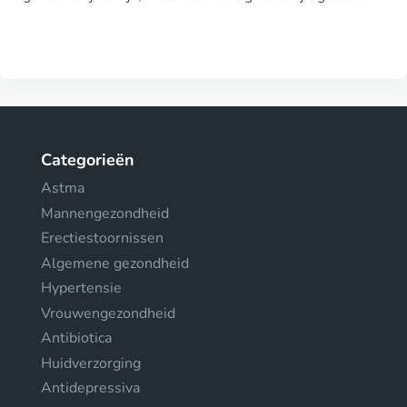
Categorieën
Astma
Mannengezondheid
Erectiestoornissen
Algemene gezondheid
Hypertensie
Vrouwengezondheid
Antibiotica
Huidverzorging
Antidepressiva