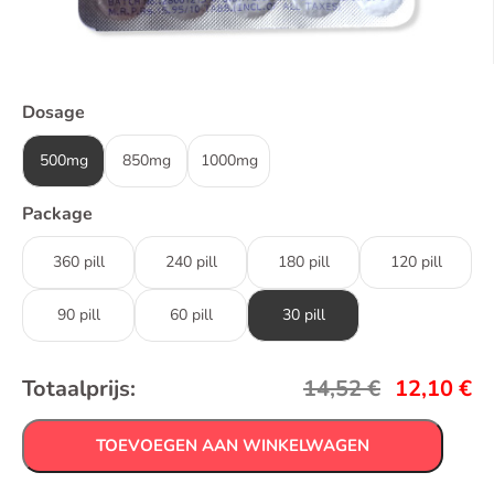
Dosage
500mg
850mg
1000mg
Package
360 pill
240 pill
180 pill
120 pill
90 pill
60 pill
30 pill
Totaalprijs:
14,52
€
12,10
€
TOEVOEGEN AAN WINKELWAGEN