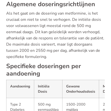
Algemene doseringsrichtlijnen
Als het gaat om de dosering van metformine, is het
cruciaal om niet te snel te verhogen. De initiële dosis
voor volwassenen ligt meestal rond de 500 mg
eenmaal daags. Dit kan geleidelijk worden verhoogd,
afhankelijk van de respons en tolerantie van de patiënt.
De maximale dosis varieert, maar ligt doorgaans
tussen 2000 en 2550 mg per dag, afhankelijk van de
specifieke formulering.
Specifieke doseringen per
aandoening
Aandoening
Initiële
Gewone
Maxi
Dosis
Onderhoudsdosis
Dosi
Type 2
500 mg
1500-2000
255
Diabetes
eenmaal/dag
mg/dag
mg/d