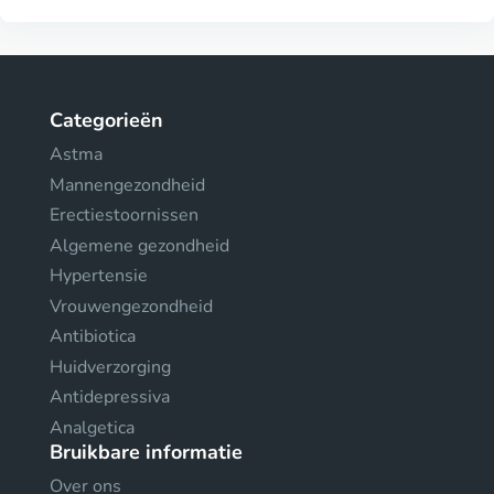
Categorieën
Astma
Mannengezondheid
Erectiestoornissen
Algemene gezondheid
Hypertensie
Vrouwengezondheid
Antibiotica
Huidverzorging
Antidepressiva
Analgetica
Bruikbare informatie
Over ons