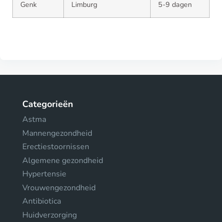
Genk
Limburg
5-9 dagen
Categorieën
Astma
Mannengezondheid
Erectiestoornissen
Algemene gezondheid
Hypertensie
Vrouwengezondheid
Antibiotica
Huidverzorging