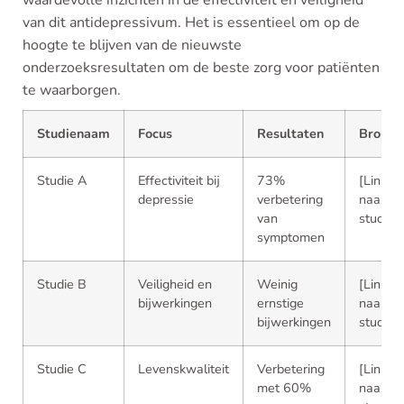
waardevolle inzichten in de effectiviteit en veiligheid
van dit antidepressivum. Het is essentieel om op de
hoogte te blijven van de nieuwste
onderzoeksresultaten om de beste zorg voor patiënten
te waarborgen.
Studienaam
Focus
Resultaten
Bron
Studie A
Effectiviteit bij
73%
[Link
depressie
verbetering
naar
van
studie]
symptomen
Studie B
Veiligheid en
Weinig
[Link
bijwerkingen
ernstige
naar
bijwerkingen
studie]
Studie C
Levenskwaliteit
Verbetering
[Link
met 60%
naar