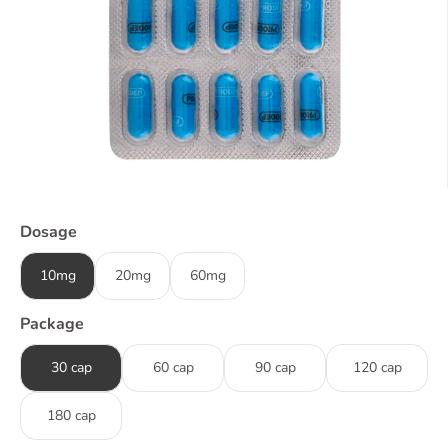
Dosage
10mg
20mg
60mg
Package
30 cap
60 cap
90 cap
120 cap
180 cap