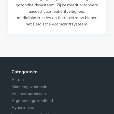
gezondheidssysteem. Zij besteedt bijzondere
aandacht aan patiëntveiligheid,
medicijninteracties en therapietrouw binnen
het Belgische voorschriftsysteem.
Categorieën
Astma
Mannengezondheid
Erectiestoornissen
Algemene gezondheid
Hypertensie